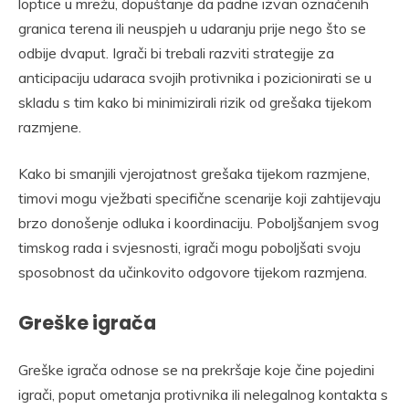
loptice u mrežu, dopuštanje da padne izvan označenih
granica terena ili neuspjeh u udaranju prije nego što se
odbije dvaput. Igrači bi trebali razviti strategije za
anticipaciju udaraca svojih protivnika i pozicionirati se u
skladu s tim kako bi minimizirali rizik od grešaka tijekom
razmjene.
Kako bi smanjili vjerojatnost grešaka tijekom razmjene,
timovi mogu vježbati specifične scenarije koji zahtijevaju
brzo donošenje odluka i koordinaciju. Poboljšanjem svog
timskog rada i svjesnosti, igrači mogu poboljšati svoju
sposobnost da učinkovito odgovore tijekom razmjena.
Greške igrača
Greške igrača odnose se na prekršaje koje čine pojedini
igrači, poput ometanja protivnika ili nelegalnog kontakta s