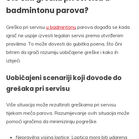
badmintonu parova?
Greška pri servisu
u badmintonu
parova događa se kada
igrač ne uspije izvesti legalan servis prema utvrđenim
pravilima. To može dovesti do gubitka poena, što čini
bitnim da igrači razumiju uobičajene greške i kako ih
izbjeći.
Uobičajeni scenariji koji dovode do
grešaka pri servisu
Više situacija može rezultirati greškama pri servisu
tijekom meča parova. Razumijevanje ovih situacija može
pomoći igračima da minimiziraju pogreške.
Nepravilna visina loptice: Loptica mora biti udarena