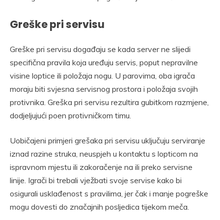
Greške pri servisu
Greške pri servisu događaju se kada server ne slijedi
specifična pravila koja uređuju servis, poput nepravilne
visine loptice ili položaja nogu. U parovima, oba igrača
moraju biti svjesna servisnog prostora i položaja svojih
protivnika. Greška pri servisu rezultira gubitkom razmjene,
dodjeljujući poen protivničkom timu.
Uobičajeni primjeri grešaka pri servisu uključuju serviranje
iznad razine struka, neuspjeh u kontaktu s lopticom na
ispravnom mjestu ili zakoračenje na ili preko servisne
linije. Igrači bi trebali vježbati svoje servise kako bi
osigurali usklađenost s pravilima, jer čak i manje pogreške
mogu dovesti do značajnih posljedica tijekom meča.