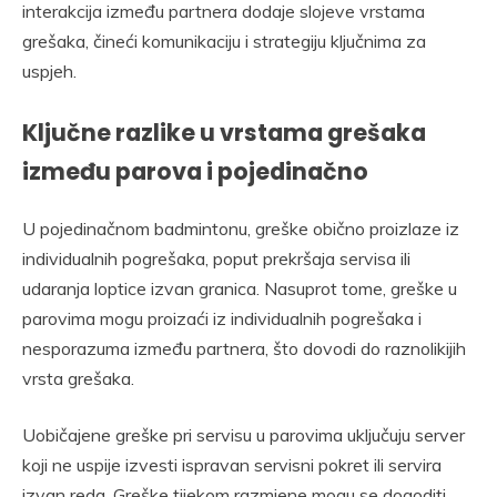
interakcija između partnera dodaje slojeve vrstama
grešaka, čineći komunikaciju i strategiju ključnima za
uspjeh.
Ključne razlike u vrstama grešaka
između parova i pojedinačno
U pojedinačnom badmintonu, greške obično proizlaze iz
individualnih pogrešaka, poput prekršaja servisa ili
udaranja loptice izvan granica. Nasuprot tome, greške u
parovima mogu proizaći iz individualnih pogrešaka i
nesporazuma između partnera, što dovodi do raznolikijih
vrsta grešaka.
Uobičajene greške pri servisu u parovima uključuju server
koji ne uspije izvesti ispravan servisni pokret ili servira
izvan reda. Greške tijekom razmjene mogu se dogoditi