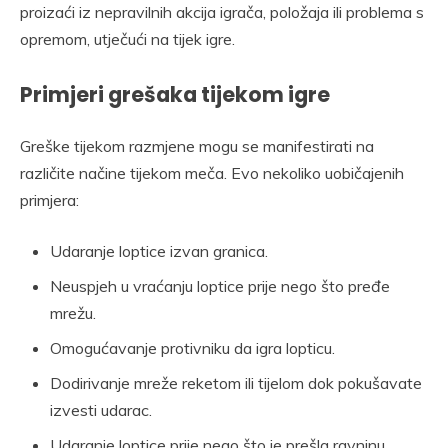
proizaći iz nepravilnih akcija igrača, položaja ili problema s
opremom, utječući na tijek igre.
Primjeri grešaka tijekom igre
Greške tijekom razmjene mogu se manifestirati na
različite načine tijekom meča. Evo nekoliko uobičajenih
primjera:
Udaranje loptice izvan granica.
Neuspjeh u vraćanju loptice prije nego što pređe
mrežu.
Omogućavanje protivniku da igra lopticu.
Dodirivanje mreže reketom ili tijelom dok pokušavate
izvesti udarac.
Udaranje loptice prije nego što je prešla ravninu