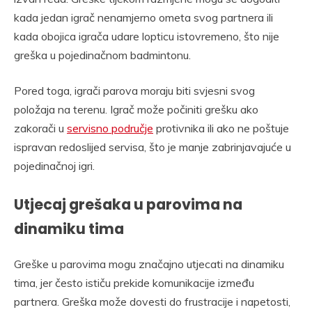
kada jedan igrač nenamjerno ometa svog partnera ili
kada obojica igrača udare lopticu istovremeno, što nije
greška u pojedinačnom badmintonu.
Pored toga, igrači parova moraju biti svjesni svog
položaja na terenu. Igrač može počiniti grešku ako
zakorači u
servisno područje
protivnika ili ako ne poštuje
ispravan redoslijed servisa, što je manje zabrinjavajuće u
pojedinačnoj igri.
Utjecaj grešaka u parovima na
dinamiku tima
Greške u parovima mogu značajno utjecati na dinamiku
tima, jer često ističu prekide komunikacije između
partnera. Greška može dovesti do frustracije i napetosti,