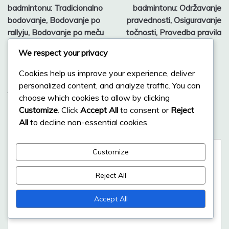
navigation
badmintonu: Tradicionalno
badmintonu: Održavanje
bodovanje, Bodovanje po
pravednosti, Osiguravanje
rallyju, Bodovanje po meču
točnosti, Provedba pravila
We respect your privacy
Leave a Reply
Cookies help us improve your experience, deliver
personalized content, and analyze traffic. You can
Your email address will not be published.
Required fields
choose which cookies to allow by clicking
are marked
*
Customize
. Click
Accept All
to consent or
Reject
All
to decline non-essential cookies.
Comment
*
Customize
Reject All
Accept All