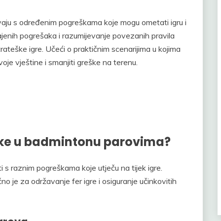
vaju s određenim pogreškama koje mogu ometati igru i
ajenih pogrešaka i razumijevanje povezanih pravila
strateške igre. Učeći o praktičnim scenarijima u kojima
voje vještine i smanjiti greške na terenu.
ške u badmintonu parovima?
 s raznim pogreškama koje utječu na tijek igre.
o je za održavanje fer igre i osiguranje učinkovitih