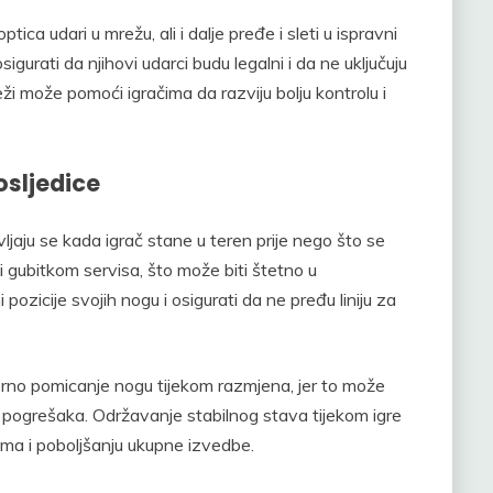
ca udari u mrežu, ali i dalje pređe i sleti u ispravni
sigurati da njihovi udarci budu legalni i da ne uključuju
i može pomoći igračima da razviju bolju kontrolu i
osljedice
aju se kada igrač stane u teren prije nego što se
ti gubitkom servisa, što može biti štetno u
pozicije svojih nogu i osigurati da ne pređu liniju za
jerno pomicanje nogu tijekom razmjena, jer to može
a pogrešaka. Održavanje stabilnog stava tijekom igre
ma i poboljšanju ukupne izvedbe.