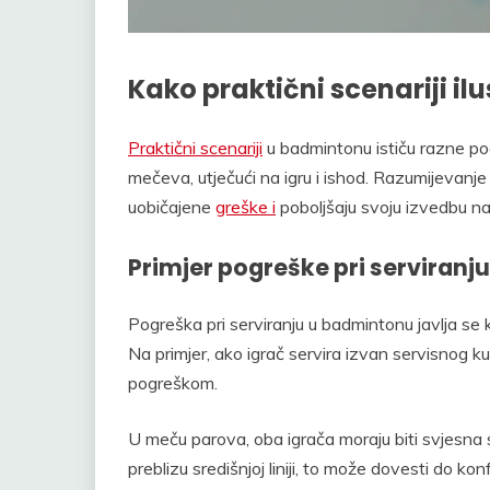
Kako praktični scenariji i
Praktični scenariji
u badmintonu ističu razne po
mečeva, utječući na igru i ishod. Razumijevanj
uobičajene
greške i
poboljšaju svoju izvedbu na
Primjer pogreške pri serviranj
Pogreška pri serviranju u badmintonu javlja se 
Na primjer, ako igrač servira izvan servisnog kutij
pogreškom.
U meču parova, oba igrača moraju biti svjesna sv
preblizu središnjoj liniji, to može dovesti do ko