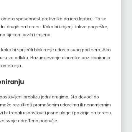
 ometa sposobnost protivnika da igra lopticu. To se
edni drugih na terenu. Kako bi izbjegli takve pogreške,
no tijekom brzih izmjena.
a kako bi spriječili blokiranje udarca svog partnera. Ako
 sucu za odluku. Razumijevanje dinamike pozicioniranja
 ometanja.
oniranju
postavljeni preblizu jedni drugima, što dovodi do
To može rezultirati promašenim udarcima ili nenamjernim
i bi trebali uspostaviti jasne uloge i pozicije na terenu,
va svoje određeno područje.