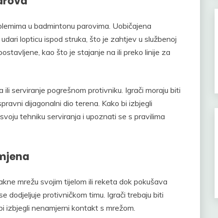
parova
oblemima u badmintonu parovima. Uobičajena
udari lopticu ispod struka, što je zahtjev u službenoj
stavljene, kao što je stajanje na ili preko linije za
 ili serviranje pogrešnom protivniku. Igrači moraju biti
ispravni dijagonalni dio terena. Kako bi izbjegli
i svoju tehniku serviranja i upoznati se s pravilima
zmjena
kne mrežu svojim tijelom ili reketa dok pokušava
 dodjeljuje protivničkom timu. Igrači trebaju biti
i izbjegli nenamjerni kontakt s mrežom.