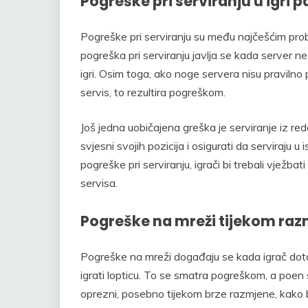
Pogreške pri serviranju u igri 
Pogreške pri serviranju su među najčešćim pr
pogreška pri serviranju javlja se kada server ne 
igri. Osim toga, ako noge servera nisu pravilno po
servis, to rezultira pogreškom.
Još jedna uobičajena greška je serviranje iz reda
svjesni svojih pozicija i osigurati da serviraju u 
pogreške pri serviranju, igrači bi trebali vježbat
servisa.
Pogreške na mreži tijekom ra
Pogreške na mreži događaju se kada igrač dota
igrati lopticu. To se smatra pogreškom, a poen se
oprezni, posebno tijekom brze razmjene, kako b