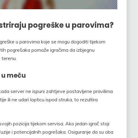
lustriraju pogreške u parovima?
greške u parovima koje se mogu dogoditi tijekom
e tih pogrešaka pomaže igračima da izbjegnu
 terenu.
u u meču
kada server ne ispuni zahtjeve postavljene pravilima.
e ili ne udari lopticu ispod struka, to rezultira
ojih pozicija tijekom servisa. Ako jedan igrač stoji
nfuzije i potencijalnih pogrešaka. Osiguranje da su oba