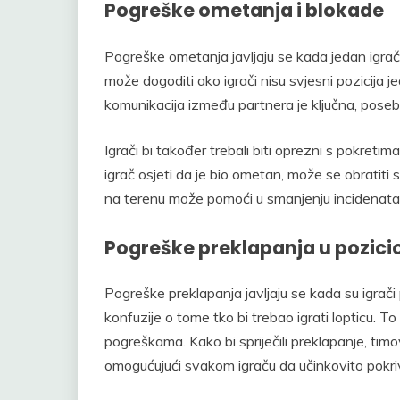
Pogreške ometanja i blokade
Pogreške ometanja javljaju se kada jedan igrač
može dogoditi ako igrači nisu svjesni pozicija j
komunikacija između partnera je ključna, poseb
Igrači bi također trebali biti oprezni s pokretim
igrač osjeti da je bio ometan, može se obratiti
na terenu može pomoći u smanjenju incidenata
Pogreške preklapanja u pozici
Pogreške preklapanja javljaju se kada su igrači 
konfuzije o tome tko bi trebao igrati lopticu. 
pogreškama. Kako bi spriječili preklapanje, timov
omogućujući svakom igraču da učinkovito pokri