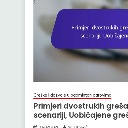
Greške i dozvole u badminton parovima
Primjeri dvostrukih greš
scenariji, Uobičajene gre
03/02/2026
Ana Kovač