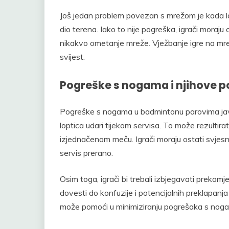
Još jedan problem povezan s mrežom je kada lopti
dio terena. Iako to nije pogreška, igrači moraju o
nikakvo ometanje mreže. Vježbanje igre na mrež
svijest.
Pogreške s nogama i njihove p
Pogreške s nogama u badmintonu parovima javlj
loptica udari tijekom servisa. To može rezultira
izjednačenom meču. Igrači moraju ostati svjesni 
servis prerano.
Osim toga, igrači bi trebali izbjegavati prekom
dovesti do konfuzije i potencijalnih preklapanj
može pomoći u minimiziranju pogrešaka s noga