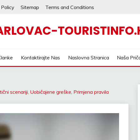
 Policy
Sitemap
Terms and Conditions
ARLOVAC-TOURISTINFO.
Članke
Kontaktirajte Nas
Naslovna Stranica
Naša Prič
ični scenariji, Uobičajene greške, Primjena pravila