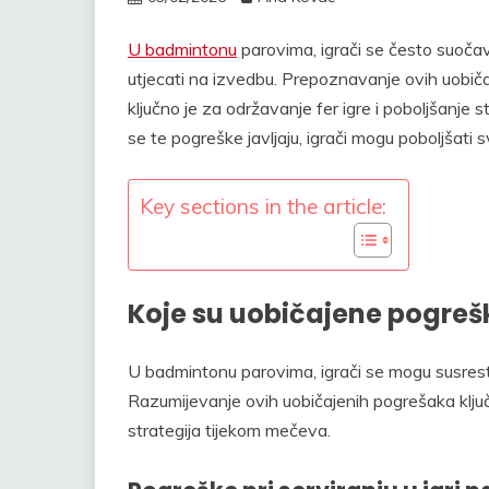
U badmintonu
parovima, igrači se često suoča
utjecati na izvedbu. Prepoznavanje ovih uobič
ključno je za održavanje fer igre i poboljšanje 
se te pogreške javljaju, igrači mogu poboljšati s
Key sections in the article:
Koje su uobičajene pogre
U badmintonu parovima, igrači se mogu susresti
Razumijevanje ovih uobičajenih pogrešaka ključn
strategija tijekom mečeva.