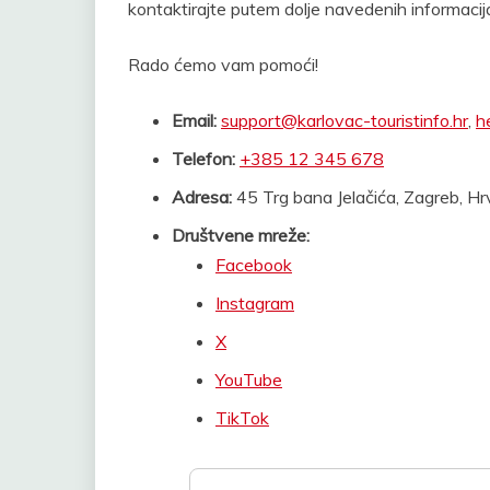
kontaktirajte putem dolje navedenih informacij
Rado ćemo vam pomoći!
Email:
support@karlovac-touristinfo.hr
,
h
Telefon:
+385 12 345 678
Adresa:
45 Trg bana Jelačića, Zagreb, 
Društvene mreže:
Facebook
Instagram
X
YouTube
TikTok