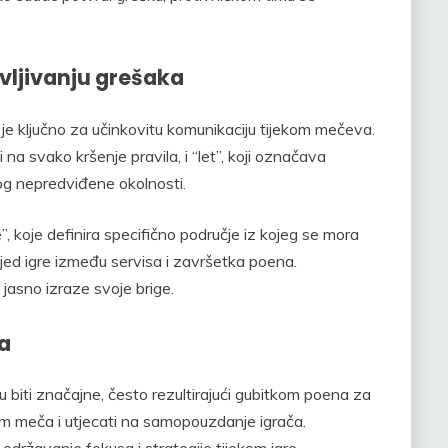
avljivanju grešaka
je ključno za učinkovitu komunikaciju tijekom mečeva.
i na svako kršenje pravila, i “let”, koji označava
zbog nepredviđene okolnosti.
”, koje definira specifično područje iz kojeg se mora
slijed igre između servisa i završetka poena.
asno izraze svoje brige.
va
iti značajne, često rezultirajući gubitkom poena za
um meča i utjecati na samopouzdanje igrača.