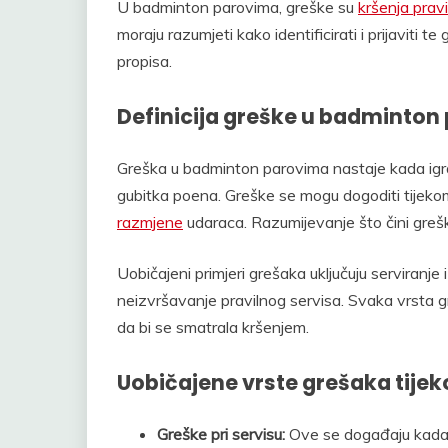
U badminton parovima, greške su
kršenja pravi
moraju razumjeti kako identificirati i prijaviti t
propisa.
Definicija greške u badminton
Greška u badminton parovima nastaje kada igrač
gubitka poena. Greške se mogu dogoditi tijekom ra
razmjene
udaraca. Razumijevanje što čini grešku
Uobičajeni primjeri grešaka uključuju serviranje 
neizvršavanje pravilnog servisa. Svaka vrsta gre
da bi se smatrala kršenjem.
Uobičajene vrste grešaka tije
Greške pri servisu:
Ove se događaju kada s