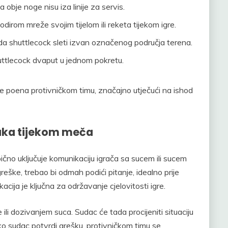
a obje noge nisu iza linije za servis.
odirom mreže svojim tijelom ili reketa tijekom igre.
 shuttlecock sleti izvan označenog područja terena.
huttlecock dvaput u jednom pokretu.
 poena protivničkom timu, značajno utječući na ishod
šaka tijekom meča
ično uključuje komunikaciju igrača sa sucem ili sucem
reške, trebao bi odmah podići pitanje, idealno prije
acija je ključna za održavanje cjelovitosti igre.
 ili dozivanjem suca. Sudac će tada procijeniti situaciju
Ako sudac potvrdi grešku, protivničkom timu se