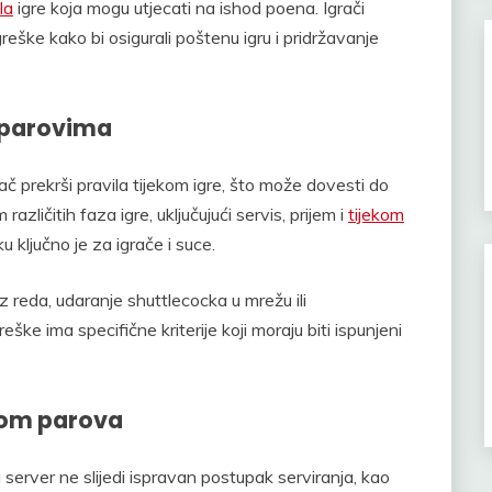
la
igre koja mogu utjecati na ishod poena. Igrači
e greške kako bi osigurali poštenu igru i pridržavanje
 parovima
 prekrši pravila tijekom igre, što može dovesti do
zličitih faza igre, uključujući servis, prijem i
tijekom
 ključno je za igrače i suce.
iz reda, udaranje shuttlecocka u mrežu ili
ške ima specifične kriterije koji moraju biti ispunjeni
kom parova
erver ne slijedi ispravan postupak serviranja, kao