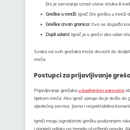
što je serviranje iznad visine struka ili kad
Greške u mreži:
Igrač čini grešku u mreži d
Greške izvan granica:
Ovo se događa kada
Dupli udarci:
Igrač je u grešci ako udari s
Svaka od ovih grešaka može dovesti do dodjele
meča.
Postupci za prijavljivanje gre
Prijavljivanje grešaka
u badminton parovima
ob
tijekom meča. Ako igrač vjeruje da je došlo do g
sljedećeg servisa. Jasna i respektabilna komunik
Igrači mogu signalizirati grešku podizanjem ruke
i donijeti odluku na temelju utvrđenih pravila. 