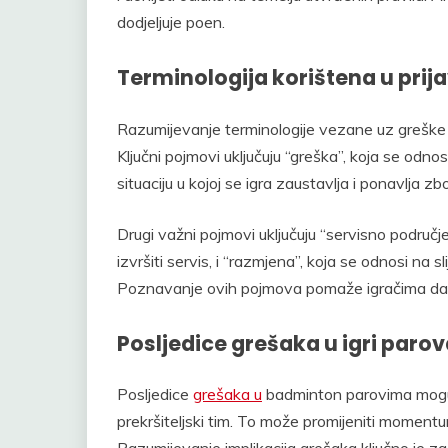
dodjeljuje poen.
Terminologija korištena u prij
Razumijevanje terminologije vezane uz greške 
Ključni pojmovi uključuju “greška”, koja se odnos
situaciju u kojoj se igra zaustavlja i ponavlja 
Drugi važni pojmovi uključuju “servisno područje
izvršiti servis, i “razmjena”, koja se odnosi na 
Poznavanje ovih pojmova pomaže igračima da j
Posljedice grešaka u igri paro
Posljedice
grešaka u
badminton parovima mogu b
prekršiteljski tim. To može promijeniti moment