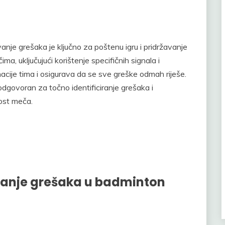
vanje grešaka je ključno za poštenu igru i pridržavanje
ma, uključujući korištenje specifičnih signala i
cije tima i osigurava da se sve greške odmah riješe.
 odgovoran za točno identificiranje grešaka i
tost meča.
jivanje grešaka u badminton