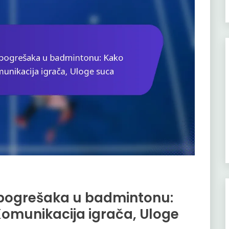
h pogrešaka u badmintonu:
 Komunikacija igrača, Uloge