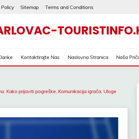
 Policy
Sitemap
Terms and Conditions
ARLOVAC-TOURISTINFO.
Članke
Kontaktirajte Nas
Naslovna Stranica
Naša Prič
u: Kako prijaviti pogreške, Komunikacija igrača, Uloge