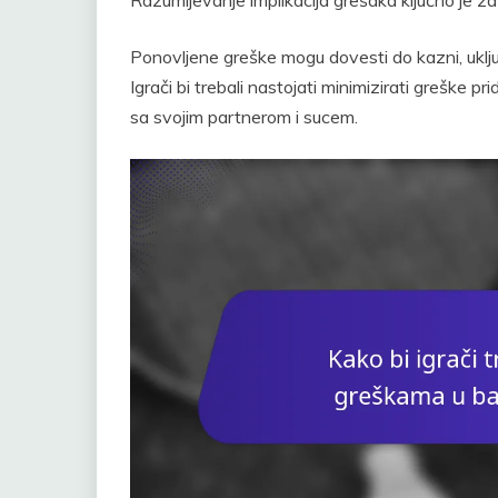
Razumijevanje implikacija grešaka ključno je za 
Ponovljene greške mogu dovesti do kazni, uključ
Igrači bi trebali nastojati minimizirati greške 
sa svojim partnerom i sucem.