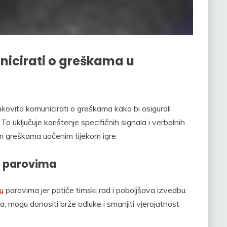
unicirati o greškama u
nkovito komunicirati o greškama kako bi osigurali
To uključuje korištenje specifičnih signala i verbalnih
jim greškama uočenim tijekom igre.
u parovima
u
parovima jer potiče timski rad i poboljšava izvedbu.
ma, mogu donositi brže odluke i smanjiti vjerojatnost