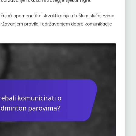
održavanje fokusa i strategije tijekom igre.
ujući opomene ili diskvalifikaciju u teškim slučajevima.
pridržavanjem pravila i održavanjem dobre komunikacije