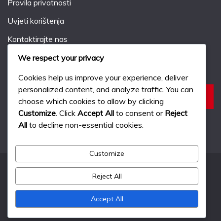
Pravila privatnosti
Uvjeti korištenja
Kontaktirajte nas
We respect your privacy
Pretraži
Cookies help us improve your experience, deliver
personalized content, and analyze traffic. You can
Search
choose which cookies to allow by clicking
for:
Customize
. Click
Accept All
to consent or
Reject
All
to decline non-essential cookies.
Customize
Reject All
All Rights Reserved 2024.
Proudly powered by WordPress
|
Theme: Fairy by
Accept All
Candid Themes
.