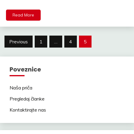
Read More
Posts
Previous
1
…
4
5
pagination
Poveznice
Naša priča
Pregledaj članke
Kontaktirajte nas