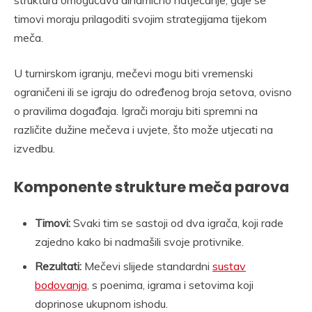
struktura omogućava dinamično natjecanje, gdje se
timovi moraju prilagoditi svojim strategijama tijekom
meča.
U turnirskom igranju, mečevi mogu biti vremenski
ograničeni ili se igraju do određenog broja setova, ovisno
o pravilima događaja. Igrači moraju biti spremni na
različite dužine mečeva i uvjete, što može utjecati na
izvedbu.
Komponente strukture meča parova
Timovi:
Svaki tim se sastoji od dva igrača, koji rade
zajedno kako bi nadmašili svoje protivnike.
Rezultati:
Mečevi slijede standardni
sustav
bodovanja
, s poenima, igrama i setovima koji
doprinose ukupnom ishodu.