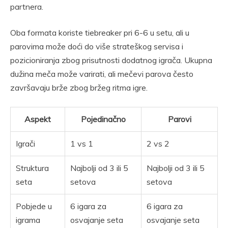
partnera.
Oba formata koriste tiebreaker pri 6-6 u setu, ali u
parovima može doći do više strateškog servisa i
pozicioniranja zbog prisutnosti dodatnog igrača. Ukupna
dužina meča može varirati, ali mečevi parova često
završavaju brže zbog bržeg ritma igre.
Aspekt
Pojedinačno
Parovi
Igrači
1 vs 1
2 vs 2
Struktura
Najbolji od 3 ili 5
Najbolji od 3 ili 5
seta
setova
setova
Pobjede u
6 igara za
6 igara za
igrama
osvajanje seta
osvajanje seta