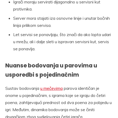
Igrači moraju servirati dijagonalno u servisni kut
protivnika.
Server mora stajati iza osnovne linije i unutar bočnih
linija prilikom servisa.
Let servisi se ponavljaju, što znači da ako lopta udari
u mrežu, ali i dalje sleti u ispravan servisni kut, servis
se ponavlja.
Nuanse bodovanja u parovima u
usporedbi s pojedinačnim
Sustav bodovanja
u mečevima
parova identičan je
onome u pojedinačnim, s igrama koje se igraju do četiri
poena, zahtijevajući prednost od dva poena za pobjedu u
igri. Međutim, dinamika bodovanja može se činiti
drugačijom zbog sudjelovanja četiri igrača.