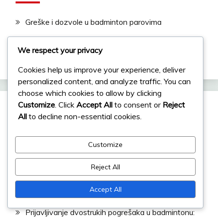
Greške i dozvole u badminton parovima
Pravila igre u badmintonu parova
We respect your privacy
Sustav bodovanja za badminton parove
Cookies help us improve your experience, deliver
personalized content, and analyze traffic. You can
choose which cookies to allow by clicking
Customize
. Click
Accept All
to consent or
Reject
Nedavne objave
All
to decline non-essential cookies.
Duple pogreške u badmintonu: pogreške servisa,
Customize
pogreške u razmjeni, pogreške igrača
Reject All
Varijabilnost bodovanja u dvostrukim igrama:
Faktori koji utječu na rezultate, Utjecaj igrača,
Accept All
Ekološki faktori
Prijavljivanje dvostrukih pogrešaka u badmintonu: