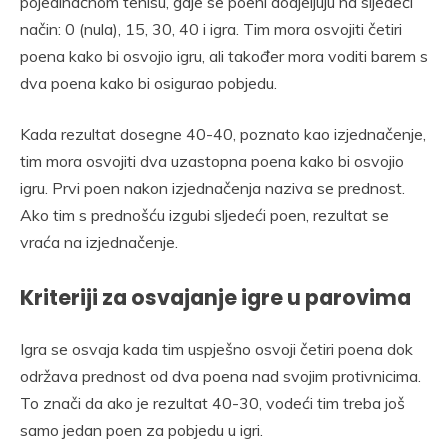
pojedinačnom tenisu, gdje se poeni dodjeljuju na sljedeći
način: 0 (nula), 15, 30, 40 i igra. Tim mora osvojiti četiri
poena kako bi osvojio igru, ali također mora voditi barem s
dva poena kako bi osigurao pobjedu.
Kada rezultat dosegne 40-40, poznato kao izjednačenje,
tim mora osvojiti dva uzastopna poena kako bi osvojio
igru. Prvi poen nakon izjednačenja naziva se prednost.
Ako tim s prednošću izgubi sljedeći poen, rezultat se
vraća na izjednačenje.
Kriteriji za osvajanje igre u parovima
Igra se osvaja kada tim uspješno osvoji četiri poena dok
održava prednost od dva poena nad svojim protivnicima.
To znači da ako je rezultat 40-30, vodeći tim treba još
samo jedan poen za pobjedu u igri.