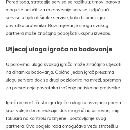
Pored toga, strategije servisa se razlikuju; timovi parova
mogu se odlučiti za raznovrsnije servise, uključujući
servise u tijelo ili široke servise, kako bi omeli igru
povratka protivnika. Razumijevanje snaga svakog
partnera može značajno poboljšati ukupnu izvedbu.
Utjecaj uloga igrača na bodovanje
U parovima, uloga svakog igrača može značajno utjecati
na dinamiku bodovanja. Obično, jedan igrač preuzima
ulogu servera dok se drugi pozicionira na mreži, spreman
za presretanje povrataka i vršenje pritiska na protivnike.
Igrač na mreži često igra ključnu ulogu u osvajanju poena
kroz voleje i brze reakcije, dok se igrač na osnovnoj liniji
fokusira na kontrolu razmjene i postavljanje svog
partnera. Ova podjela rada omogućava veću stratešku