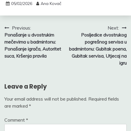
05/02/2026
Ana Kovač
Post
Previous:
Next:
Ponašanje u dvostrukim
Posljedice dvostrukog
navigation
mečevima u badmintonu:
pogrešnog servisa u
Ponašanje igrača, Autoritet
badmintonu: Gubitak poena,
suca, Kršenja pravila
Gubitak servisa, Utjecaj na
igru
Leave a Reply
Your email address will not be published.
Required fields
are marked
*
Comment
*