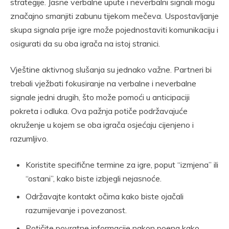
strategije. Jasne verbalne upute i neverbalni signali mogu
značajno smanjiti zabunu tijekom mečeva. Uspostavljanje
skupa signala prije igre može pojednostaviti komunikaciju i
osigurati da su oba igrača na istoj stranici.
Vještine aktivnog slušanja su jednako važne. Partneri bi
trebali vježbati fokusiranje na verbalne i neverbalne
signale jedni drugih, što može pomoći u anticipaciji
pokreta i odluka. Ova pažnja potiče podržavajuće
okruženje u kojem se oba igrača osjećaju cijenjeno i
razumljivo.
Koristite specifične termine za igre, poput “izmjena” ili
“ostani”, kako biste izbjegli nejasnoće.
Održavajte kontakt očima kako biste ojačali
razumijevanje i povezanost.
Potičite povratne informacije nakon poena kako