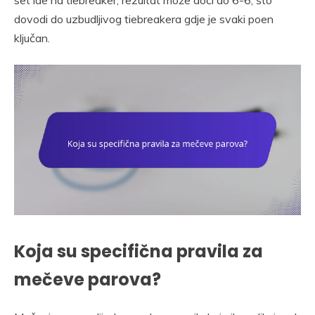
set ide na tiebreaker, rezultat može doći do 6-6, što
dovodi do uzbudljivog tiebreakera gdje je svaki poen
ključan.
Koja su specifična pravila za
mečeve parova?