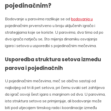
pojedinačnim?
Bodovanje u parovima razlikuje se od
bodovanja u
pojedinačnim prvenstveno u broju uključenih igrača i
strategijama koje se koriste. U parovima, dva tima od po
dva igrača natječu se, što mijenja dinamiku osvajanja
igara i setova u usporedbi s pojedinačnim mečevima.
Usporedba struktura setova između
parova i pojedinačnih
U pojedinačnim mečevima, meč se obično sastoji od
najboljeg od tri ili pet setova, pri čemu svaki set zahtijeva
da igrač osvoji šest igara s marginom od dva. U parovima,
ista struktura setova se primjenjuje, ali bodovanje može
biti pod utjecajem timskog rada i koordinacije između